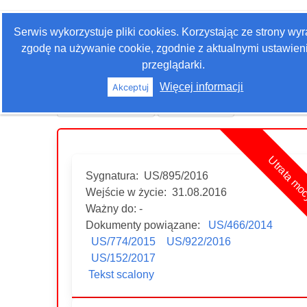
Zaloguj się
Serwis wykorzystuje pliki cookies. Korzystając ze strony wy
Szukaj
zgodę na używanie cookie, zgodnie z aktualnymi ustawien
przeglądarki.
Więcej informacji
Akceptuj
Historia edycji
Drukuj akt
Utrata mo
Sygnatura:
US/895/2016
Wejście w życie:
31.08.2016
Ważny do: -
Dokumenty powiązane:
US/466/2014
US/774/2015
US/922/2016
US/152/2017
Tekst scalony