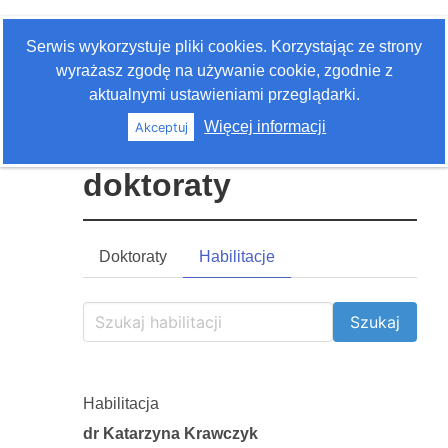
Zaloguj się
Serwis wykorzystuje pliki cookies. Korzystając ze strony
Szukaj
wyrażasz zgodę na używanie cookie, zgodnie z
aktualnymi ustawieniami przeglądarki.
Więcej informacji
Akceptuj
Habilitacje i
doktoraty
Doktoraty
Habilitacje
Habilitacja
dr Katarzyna Krawczyk