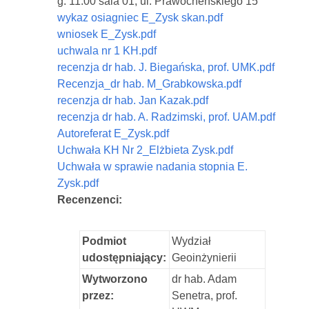
g. 11.00 sala 01; ul. Prawocheńskiego 15
wykaz osiagniec E_Zysk skan.pdf
wniosek E_Zysk.pdf
uchwala nr 1 KH.pdf
recenzja dr hab. J. Biegańska, prof. UMK.pdf
Recenzja_dr hab. M_Grabkowska.pdf
recenzja dr hab. Jan Kazak.pdf
recenzja dr hab. A. Radzimski, prof. UAM.pdf
Autoreferat E_Zysk.pdf
Uchwała KH Nr 2_Elżbieta Zysk.pdf
Uchwała w sprawie nadania stopnia E.
Zysk.pdf
Recenzenci:
Podmiot
Wydział
udostępniający:
Geoinżynierii
Wytworzono
dr hab. Adam
przez:
Senetra, prof.