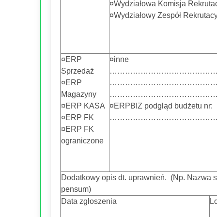
¤Wydziałowa Komisja Rekruta
¤Wydziałowy Zespół Rekrutacy
¤ERP
¤inne
Sprzedaż
…………………………………
¤ERP
…………………………………
Magazyny
…………………………………
¤ERP KASA
¤ERPBIZ podgląd budżetu nr:
¤ERP FK
……………………………………
¤ERP FK
ograniczone
Dodatkowy opis dt. uprawnień. (Np. Nazwa s
pensum)
Data zgłoszenia
L