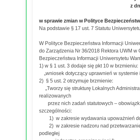
z dn
w sprawie zmian w Polityce Bezpieczeństw
Na podstawie § 17 ust. 7 Statutu Uniwersytet
W Polityce Bezpieczeństwa Informacji Uniwer
do Zarządzenia Nr 36/2018 Rektora UWM w Ol
Bezpieczeństwa Informacji Uniwersytetu War
1) w § 1 ust. 3 dodaje się pkt 10 w brzmieniu:
„wniosek dotyczący uprawnień w systemie i
2) § 5 ust. 2 otrzymuje brzmienie:
„Tworzy się strukturę Lokalnych Administra
realizowanych
przez nich zadań statutowych – obowiązki i
szczególności:
1) w zakresie wydawania upoważnień do 
2) w zakresie nadzoru nad przetwarzani
podległej