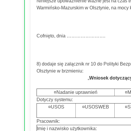
Niniejsze upoważnienie ważne jest na czas
Warmińsko-Mazurskim w Olsztynie, na mocy k
Cofnięto, dnia …………………….
8) dodaje się załącznik nr 10 do Polityki B
Olsztynie w brzmieniu:
„
Wniosek dotyczący
¤Nadanie uprawnień
¤M
Dotyczy systemu:
¤USOS
¤USOSWEB
¤S
Pracownik:
Imię i nazwisko użytkownika: