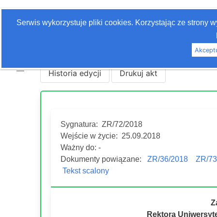
Zaloguj się
Serwis wykorzystuje pliki cookies. Korzystając ze strony
Szukaj
Akcept
Historia edycji
Drukuj akt
Sygnatura:
ZR/72/2018
Wejście w życie:
25.09.2018
Ważny do: -
Dokumenty powiązane:
ZR/36/2018
ZR/73
Tekst scalony
Z
Rektora Uniwersyt