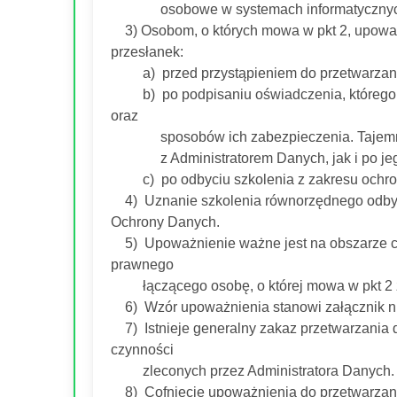
osobowe w systemach informatycznyc
3) Osobom, o których mowa w pkt 2, upoważn
przesłanek:
a) przed przystąpieniem do przetwarzan
b) po podpisaniu oświadczenia, którego t
oraz
sposobów ich zabezpieczenia. Tajemnica 
z Administratorem Danych, jak i po jego u
c) po odbyciu szkolenia z zakresu ochrony
4) Uznanie szkolenia równorzędnego odbyte
Ochrony Danych.
5) Upoważnienie ważne jest na obszarze ca
prawnego
łączącego osobę, o której mowa w pkt 2 z
6) Wzór upoważnienia stanowi załącznik nr
7) Istnieje generalny zakaz przetwarzania d
czynności
zleconych przez Administratora Danych
8) Cofnięcie upoważnienia do przetwarzani