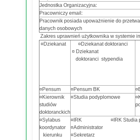
Jednostka Organizacyjna:
Pracowniczy email:
Pracownik posiada upoważnienie do przetwa
danych osobowych
Zakres uprawnień użytkownika w systemie i
¤Dziekanat
¤Dziekanat doktoranci
¤ Dziekanat
doktoranci stypendia
¤Pensum
¤Pensum BK
¤B
¤Kierownik
¤Studia podyplomowe
¤
studiów
p
doktoranckich
¤Sylabus
¤IRK ¤IRK Studia po
koordynator
¤Administrator
kierunku
¤Sekretarz