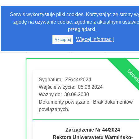
Zaloguj się
Serwis wykorzystuje pliki cookies. Korzystając ze strony 
Szukaj
zgodę na używanie cookie, zgodnie z aktualnymi ustawi
przeglądarki.
Więcej informacji
Akceptuj
Historia edycji
Drukuj akt
Obowi
Sygnatura:
ZR/44/2024
Wejście w życie:
05.06.2024
Ważny do:
30.09.2030
Dokumenty powiązane:
Brak dokumentów
powiązanych.
Zarządzenie Nr 44/2024
Rektora Uniwersytetu Warmińsko-