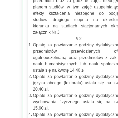
przedmiotu oraz za godzinę zajęć nieobję
planem studiów, w tym zajęć uzupełniają
efekty kształcenia niezbędne do podję
studiów drugiego stopnia na określo
kierunku na studiach stacjonarnych okr
załącznik Nr 3.
§ 2
Opłatę za powtarzanie godziny dydaktyczn
przedmiotów przewidzianych ofe
ogólnouczelnianą oraz przedmiotów z zak
nauk humanistycznych lub nauk społeczn
ustala się na kwotę 14,40 zł.
Opłatę za powtarzanie godziny dydaktyczn
języka obcego (lektoratu) ustala się na k
20,40 zł.
Opłatę za powtarzanie godziny dydaktyczn
wychowania fizycznego ustala się na kw
15,60 zł.
Opłatę za powtarzanie godziny dydaktyczn