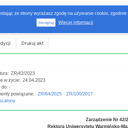
zystając ze strony wyrażasz zgodę na używanie cookie, zgodnie 
Więcej informacji
Akceptuj
edycji
Drukuj akt
tura:
ZR/42/2023
e w życie:
24.04.2023
do: -
enty powiązane:
ZR/64/2025
ZR/100/2017
 scalony
Zarządzenie Nr 42/
Rektora Uniwersytetu Warmińsko-Maz