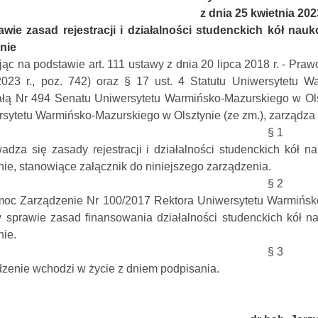
z dnia 25 kwietnia 20
awie zasad rejestracji i działalności studenckich kół n
nie
jąc na podstawie art. 111 ustawy z dnia 20 lipca 2018 r. - Praw
2023 r., poz. 742) oraz § 17 ust. 4 Statutu Uniwersytetu 
łą Nr 494 Senatu Uniwersytetu Warmińsko-Mazurskiego w Olsz
sytetu Warmińsko-Mazurskiego w Olsztynie (ze zm.), zarządza s
§ 1
adza się zasady rejestracji i działalności studenckich kół
nie, stanowiące załącznik do niniejszego zarządzenia.
§ 2
moc Zarządzenie Nr 100/2017 Rektora Uniwersytetu Warmińsko
w sprawie zasad finansowania działalności studenckich kół
nie.
§ 3
zenie wchodzi w życie z dniem podpisania.