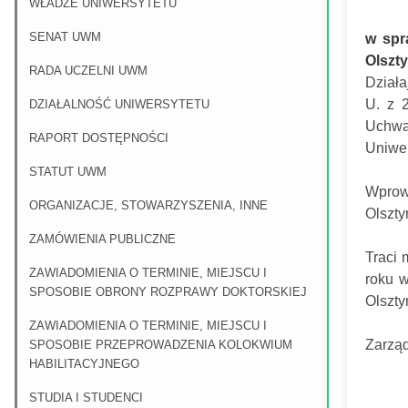
WŁADZE UNIWERSYTETU
SENAT UWM
w spr
Olszty
RADA UCZELNI UWM
Działa
U. z 
DZIAŁALNOŚĆ UNIWERSYTETU
Uchwa
RAPORT DOSTĘPNOŚCI
Uniwer
STATUT UWM
Wprow
ORGANIZACJE, STOWARZYSZENIA, INNE
Olszty
ZAMÓWIENIA PUBLICZNE
Traci 
ZAWIADOMIENIA O TERMINIE, MIEJSCU I
roku 
SPOSOBIE OBRONY ROZPRAWY DOKTORSKIEJ
Olszty
ZAWIADOMIENIA O TERMINIE, MIEJSCU I
Zarząd
SPOSOBIE PRZEPROWADZENIA KOLOKWIUM
HABILITACYJNEGO
STUDIA I STUDENCI