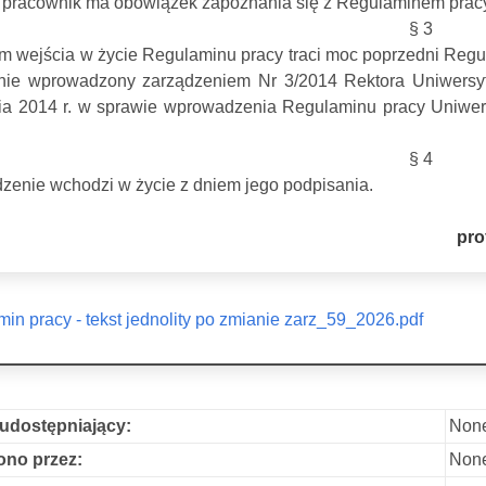
pracownik ma obowiązek zapoznania się z Regulaminem pracy 
§ 3
m wejścia w życie Regulaminu pracy traci moc poprzedni Reg
ynie wprowadzony zarządzeniem Nr 3/2014 Rektora Uniwersyt
ia 2014 r. w sprawie wprowadzenia Regulaminu pracy Uniwer
§ 4
zenie wchodzi w życie z dniem jego podpisania.
pro
in pracy - tekst jednolity po zmianie zarz_59_2026.pdf
udostępniający:
Non
no przez:
Non