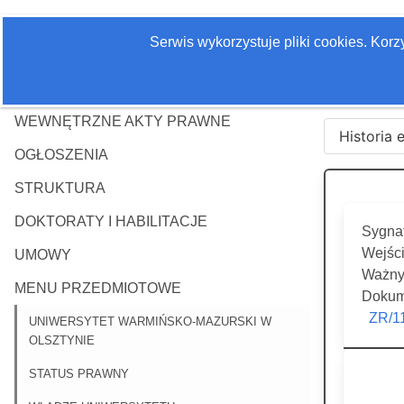
Serwis wykorzystuje pliki cookies. Kor
WEWNĘTRZNE AKTY PRAWNE
Historia 
OGŁOSZENIA
STRUKTURA
DOKTORATY I HABILITACJE
Sygnat
Wejści
UMOWY
Ważny 
MENU PRZEDMIOTOWE
Dokum
ZR/1
UNIWERSYTET WARMIŃSKO-MAZURSKI W
OLSZTYNIE
STATUS PRAWNY