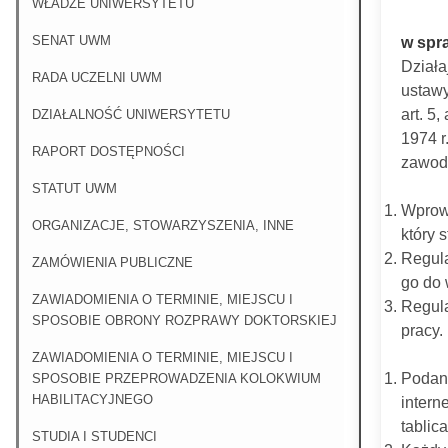
WŁADZE UNIWERSYTETU
SENAT UWM
w spr
Działaj
RADA UCZELNI UWM
ustawy
art. 5,
DZIAŁALNOŚĆ UNIWERSYTETU
1974 r
RAPORT DOSTĘPNOŚCI
zawodo
STATUT UWM
Wprow
ORGANIZACJE, STOWARZYSZENIA, INNE
który 
Regula
ZAMÓWIENIA PUBLICZNE
go do
ZAWIADOMIENIA O TERMINIE, MIEJSCU I
Regul
SPOSOBIE OBRONY ROZPRAWY DOKTORSKIEJ
pracy.
ZAWIADOMIENIA O TERMINIE, MIEJSCU I
Podani
SPOSOBIE PRZEPROWADZENIA KOLOKWIUM
HABILITACYJNEGO
intern
tablic
STUDIA I STUDENCI