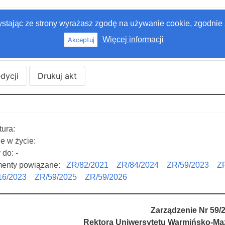
zystając ze strony wyrażasz zgodę na używanie cookie, zgodnie 
Więcej informacji
Akceptuj
edycji
Drukuj akt
ura:
e w życie:
do: -
enty powiązane:
ZR/82/2021
ZR/84/2024
ZR/59/2023
Z
16/2023
ZR/59/2025
ZR/59/2026
Zarządzenie Nr 59/
Rektora Uniwersytetu Warmińsko-Maz