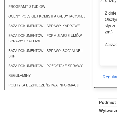
Każdy 
PROGRAMY STUDIÓW
Z dnie
OCENY POLSKIEJ KOMISJI AKREDYTACYJNEJ
Olszt
styczn
BAZA DOKUMENTÓW - SPRAWY KADROWE
zm.).
BAZA DOKUMENTÓW - FORMULARZE UMÓW,
SPRAWY PŁACOWE
Zarząd
BAZA DOKUMENTÓW - SPRAWY SOCJALNE I
BHP
BAZA DOKUMENTÓW - POZOSTAŁE SPRAWY
REGULAMINY
Regulam
POLITYKA BEZPIECZEŃSTWA INFORMACJI
Podmiot 
Wytworzo