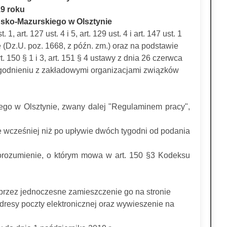
19 roku
sko-Mazurskiego w Olsztynie
 1, art. 127 ust. 4 i 5, art. 129 ust. 4 i art. 147 ust. 1
e (Dz.U. poz. 1668, z późn. zm.) oraz na podstawie
 art. 150 § 1 i 3, art. 151 § 4 ustawy z dnia 26 czerwca
w uzgodnieniu z zakładowymi organizacjami związków
go w Olsztynie, zwany dalej "Regulaminem pracy",
ie wcześniej niż po upływie dwóch tygodni od podania
orozumienie, o którym mowa w art. 150 §3 Kodeksu
rzez jednoczesne zamieszczenie go na stronie
dresy poczty elektronicznej oraz wywieszenie na