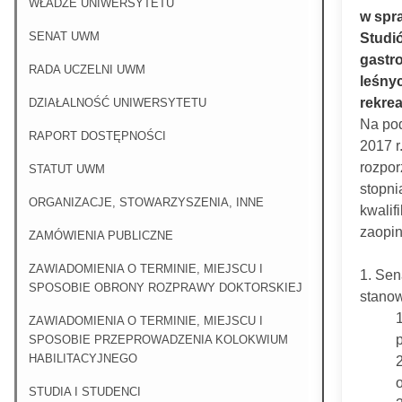
WŁADZE UNIWERSYTETU
w spra
SENAT UWM
Studió
gastro
RADA UCZELNI UWM
leśny
rekrea
DZIAŁALNOŚĆ UNIWERSYTETU
Na pod
RAPORT DOSTĘPNOŚCI
2017 r
rozpor
STATUT UWM
stopni
ORGANIZACJE, STOWARZYSZENIA, INNE
kwalif
zaopin
ZAMÓWIENIA PUBLICZNE
ZAWIADOMIENIA O TERMINIE, MIEJSCU I
1. Sen
SPOSOBIE OBRONY ROZPRAWY DOKTORSKIEJ
stanow
ZAWIADOMIENIA O TERMINIE, MIEJSCU I
SPOSOBIE PRZEPROWADZENIA KOLOKWIUM
HABILITACYJNEGO
STUDIA I STUDENCI