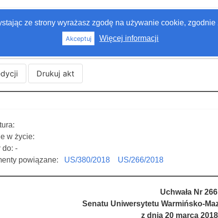
zystając ze strony wyrażasz zgodę na używanie cookie, zgodnie 
Więcej informacji
Akceptuj
edycji
Drukuj akt
ura:
e w życie:
do: -
enty powiązane:
US/380/2018
US/266/2018
Uchwała Nr 266
Senatu Uniwersytetu Warmińsko-Maz
z dnia 20 marca 2018