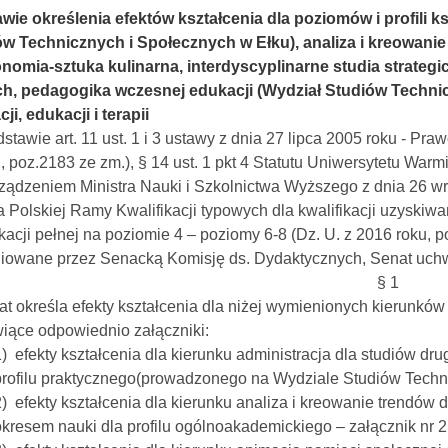
wie określenia efektów kształcenia dla poziomów i profili k
w Technicznych i Społecznych w Ełku), analiza i kreowanie
nomia-sztuka kulinarna, interdyscyplinarne studia strategi
ch, pedagogika wczesnej edukacji (Wydział Studiów Technic
cji, edukacji i terapii
stawie art. 11 ust. 1 i 3 ustawy z dnia 27 lipca 2005 roku - Praw
., poz.2183 ze zm.), § 14 ust. 1 pkt 4 Statutu Uniwersytetu Wa
ządzeniem Ministra Nauki i Szkolnictwa Wyższego z dnia 26 wr
a Polskiej Ramy Kwalifikacji typowych dla kwalifikacji uzysk
ikacji pełnej na poziomie 4 – poziomy 6-8 (Dz. U. z 2016 roku, 
iowane przez Senacką Komisję ds. Dydaktycznych, Senat uchw
§ 1
at określa efekty kształcenia dla niżej wymienionych kierunków 
iące odpowiednio załączniki:
1) efekty kształcenia dla kierunku administracja dla studiów dr
profilu praktycznego(prowadzonego na Wydziale Studiów Technic
2) efekty kształcenia dla kierunku analiza i kreowanie trendów 
okresem nauki dla profilu ogólnoakademickiego – załącznik nr 2