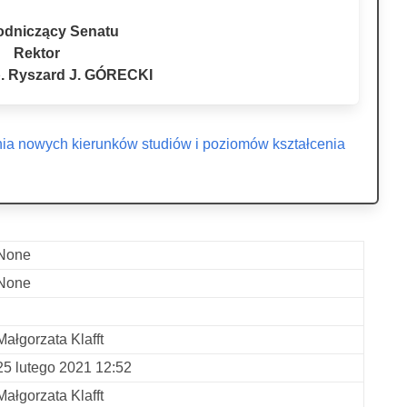
odniczący Senatu
Rektor
ab. Ryszard J. GÓRECKI
enia nowych kierunków studiów i poziomów kształcenia
None
None
-
Małgorzata Klafft
25 lutego 2021 12:52
Małgorzata Klafft