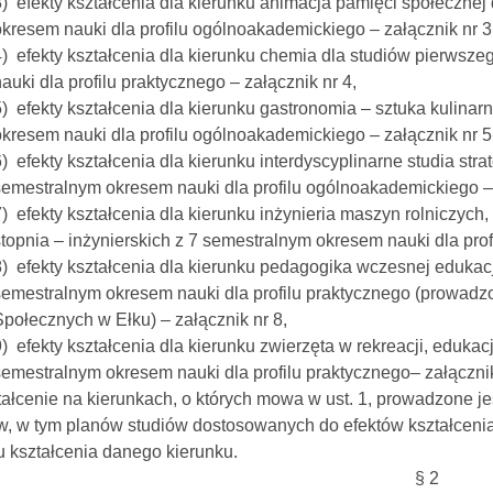
3) efekty kształcenia dla kierunku animacja pamięci społecznej
okresem nauki dla profilu ogólnoakademickiego – załącznik nr 3
4) efekty kształcenia dla kierunku chemia dla studiów pierwsze
auki dla profilu praktycznego – załącznik nr 4,
5) efekty kształcenia dla kierunku gastronomia – sztuka kulinar
okresem nauki dla profilu ogólnoakademickiego – załącznik nr 5
6) efekty kształcenia dla kierunku interdyscyplinarne studia str
semestralnym okresem nauki dla profilu ogólnoakademickiego – 
7) efekty kształcenia dla kierunku inżynieria maszyn rolniczyc
stopnia – inżynierskich z 7 semestralnym okresem nauki dla pro
8) efekty kształcenia dla kierunku pedagogika wczesnej edukacj
semestralnym okresem nauki dla profilu praktycznego (prowadz
Społecznych w Ełku) – załącznik nr 8,
) efekty kształcenia dla kierunku zwierzęta w rekreacji, edukacji
semestralnym okresem nauki dla profilu praktycznego– załącznik
tałcenie na kierunkach, o których mowa w ust. 1, prowadzone 
w, w tym planów studiów dostosowanych do efektów kształceni
ilu kształcenia danego kierunku.
§ 2