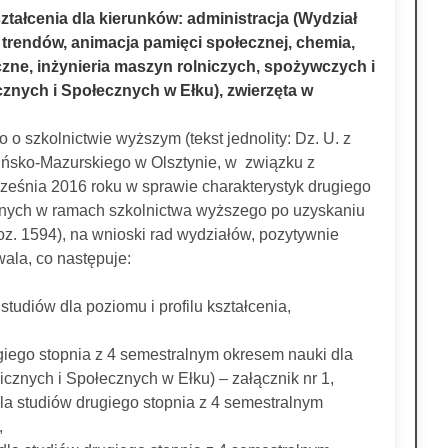
ształcenia dla kierunków: administracja (Wydział
 trendów, animacja pamięci społecznej, chemia,
czne, inżynieria maszyn rolniczych, spożywczych i
znych i Społecznych w Ełku), zwierzęta w
o o szkolnictwie wyższym (tekst jednolity: Dz. U. z
rmińsko-Mazurskiego w Olsztynie, w związku z
ześnia 2016 roku w sprawie charakterystyk drugiego
iwanych w ramach szkolnictwa wyższego po uzyskaniu
poz. 1594), na wnioski rad wydziałów, pozytywnie
ala, co następuje:
studiów dla poziomu i profilu kształcenia,
ugiego stopnia z 4 semestralnym okresem nauki dla
znych i Społecznych w Ełku) – załącznik nr 1,
dla studiów drugiego stopnia z 4 semestralnym
,