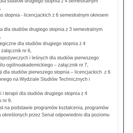
 dla studiów drugiego stopnia z 4 semestralnym
,
go stopnia - licencjackich z 6 semestralnym okresem
na dla studiów drugiego stopnia z 3 semestralnym
,
ategiczne dla studiów drugiego stopnia z 4
załącznik nr 6,
h, spożywczych i leśnych dla studiów pierwszego
filu ogólnoakademickiego – załącznik nr 7,
i dla studiów pierwszego stopnia – licencjackich z 6
onego na Wydziale Studiów Technicznych i
 i terapii dla studiów drugiego stopnia z 4
 nr 9.
jest na podstawie programów kształcenia, programów
a określonych przez Senat odpowiednio dla poziomu