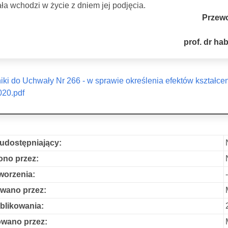
a wchodzi w życie z dniem jej podjęcia.
Przew
prof. dr h
iki do Uchwały Nr 266 - w sprawie określenia efektów kształc
020.pdf
udostępniający:
no przez:
worzenia:
wano przez:
blikowania:
owano przez: