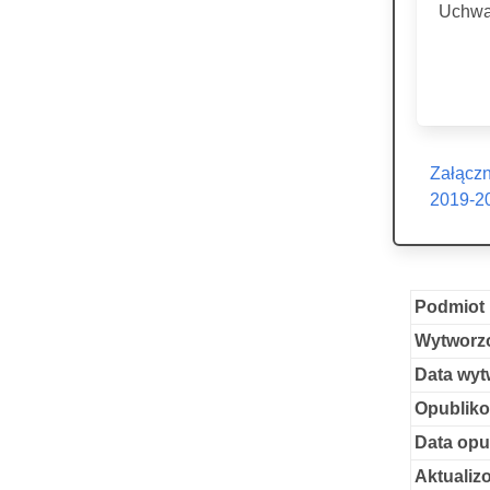
Uchwał
Załączn
2019-2
Podmiot 
Wytworzo
Data wyt
Opubliko
Data opu
Aktualiz