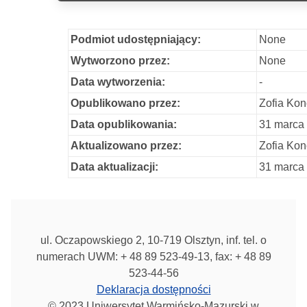
Podmiot udostępniający:
None
Wytworzono przez:
None
Data wytworzenia:
-
Opublikowano przez:
Zofia Ko
Data opublikowania:
31 marca
Aktualizowano przez:
Zofia Ko
Data aktualizacji:
31 marca
ul. Oczapowskiego 2, 10-719 Olsztyn, inf. tel. o
numerach UWM: + 48 89 523-49-13, fax: + 48 89
523-44-56
Deklaracja dostępności
© 2023 Uniwersytet Warmińsko-Mazurski w