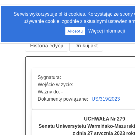
Zaloguj się
Serwis wykorzystuje pliki cookies. Korzystając ze stron
Szukaj
używanie cookie, zgodnie z aktualnymi ustawieniami
Więcej informacji
Akceptuj
Historia edycji
Drukuj akt
Sygnatura:
Wejście w życie:
Ważny do: -
Dokumenty powiązane:
US/319/2023
UCHWAŁA Nr 279
Senatu Uniwersytetu Warmińsko-Mazurski
z dnia 27 stycznia 2023 rok