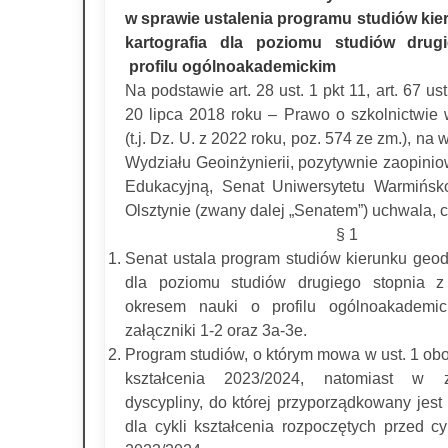
w sprawie ustalenia programu studiów kie
kartografia dla poziomu studiów drug
profilu ogólnoakademickim
Na podstawie art. 28 ust. 1 pkt 11, art. 67 us
20 lipca 2018 roku – Prawo o szkolnictwie
(t.j. Dz. U. z 2022 roku, poz. 574 ze zm.), n
Wydziału Geoinżynierii, pozytywnie zaopini
Edukacyjną, Senat Uniwersytetu Warmińsk
Olsztynie (zwany dalej „Senatem”) uchwala, 
§ 1
Senat ustala program studiów kierunku geode
dla poziomu studiów drugiego stopnia z
okresem nauki o profilu ogólnoakademic
załączniki 1-2 oraz 3a-3e.
Program studiów, o którym mowa w ust. 1 ob
kształcenia 2023/2024, natomiast w 
dyscypliny, do której przyporządkowany jest
dla cykli kształcenia rozpoczętych przed c