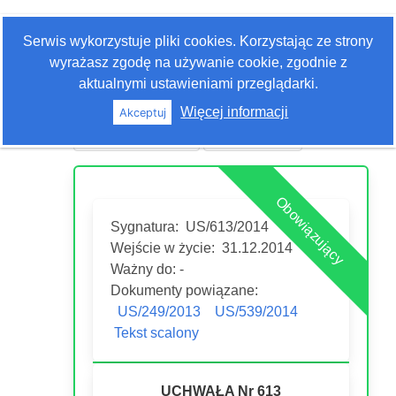
Zaloguj się
Serwis wykorzystuje pliki cookies. Korzystając ze strony
Szukaj
wyrażasz zgodę na używanie cookie, zgodnie z
aktualnymi ustawieniami przeglądarki.
Więcej informacji
Akceptuj
Historia edycji
Drukuj akt
Obowiązujący
Sygnatura:
US/613/2014
Wejście w życie:
31.12.2014
Ważny do: -
Dokumenty powiązane:
US/249/2013
US/539/2014
Tekst scalony
UCHWAŁA Nr 613