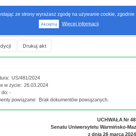
zystając ze strony wyrażasz zgodę na używanie cookie, zgodnie 
Więcej informacji
Akceptuj
edycji
Drukuj akt
tura:
US/481/2024
e w życie:
26.03.2024
do: -
enty powiązane:
Brak dokumentów powiązanych.
UCHWAŁA Nr 48
Senatu Uniwersytetu Warmińsko-Maz
z dnia 26 marca 2024