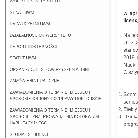
WŁADZE UNIWERSYTETU
SENAT UWM
w spr
licen
RADA UCZELNI UWM
Na pod
DZIAŁALNOŚĆ UNIWERSYTETU
U. z 
RAPORT DOSTĘPNOŚCI
stano
2019 
STATUT UWM
Nauk 
ORGANIZACJE, STOWARZYSZENIA, INNE
Olszty
ZAMÓWIENIA PUBLICZNE
ZAWIADOMIENIA O TERMINIE, MIEJSCU I
Senat 
SPOSOBIE OBRONY ROZPRAWY DOKTORSKIEJ
semest
Efekty
ZAWIADOMIENIA O TERMINIE, MIEJSCU I
Dziek
SPOSOBIE PRZEPROWADZENIA KOLOKWIUM
HABILITACYJNEGO
progra
STUDIA I STUDENCI