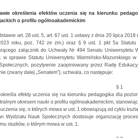
awie określenia efektów uczenia się na kierunku pedago
cjackich o profilu ogólnoakademickim
stawie art. 28 ust. 5, art. 67 ust. 1 ustawy z dnia 20 lipca 2018
2023 roku, poz. 742 ze zm.) oraz § 9 ust. 1 pkt 5a Statutu
wiącego załącznik do Uchwały Nr 494 Senatu Uniwersytetu W
r. w sprawie Statutu Uniwersytetu Warmińsko-Mazurskiego w 
Społecznych, pozytywnie zaopiniowany przez Radę Edukacy
nie (zwany dalej „Senatem”), uchwala, co następuje:
§ 1
określa efekty uczenia się na kierunku pedagogika dla poziom
ralnym okresem nauki o profilu ogólnoakademickim, stanowiące 
 uczenia się, o których mowa w ust. 1 obowiązują od cyklu kszt
an Wydziału Nauk Społecznych dostosuje organizację proce
mu studiów, o którym mowa w ust. 1.