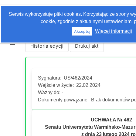
Zaloguj się
Serwis wykorzystuje pliki cookies. Korzystając ze strony 
Szukaj
cookie, zgodnie z aktualnymi ustawieniami p
Więcej informacji
Akceptuj
Historia edycji
Drukuj akt
Sygnatura:
US/462/2024
Wejście w życie:
22.02.2024
Ważny do: -
Dokumenty powiązane:
Brak dokumentów po
UCHWAŁA Nr 462
Senatu Uniwersytetu Warmińsko-Mazurs
z dnia 23 lutego 2024 r