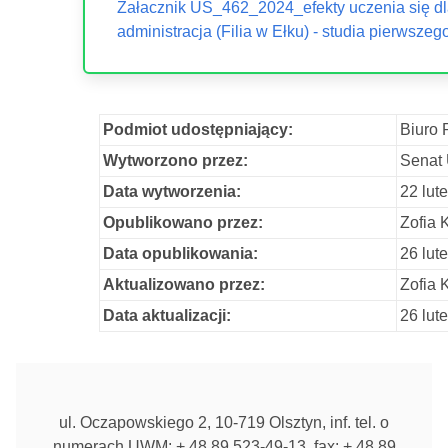
Załacznik US_462_2024_efekty uczenia się dl
administracja (Filia w Ełku) - studia pierwszego 
Podmiot udostępniający:
Biuro 
Wytworzono przez:
Senat
Data wytworzenia:
22 lut
Opublikowano przez:
Zofia
Data opublikowania:
26 lut
Aktualizowano przez:
Zofia
Data aktualizacji:
26 lut
ul. Oczapowskiego 2, 10-719 Olsztyn, inf. tel. o
numerach UWM: + 48 89 523-49-13, fax: + 48 89