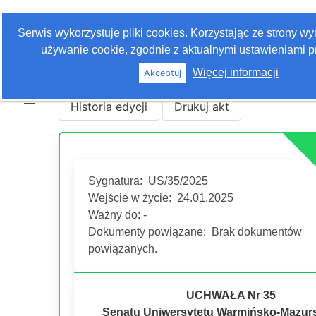
Zaloguj się
Serwis wykorzystuje pliki cookies. Korzystając ze strony w
Szukaj
używanie cookie, zgodnie z aktualnymi ustawieniami pr
Więcej informacji
Akceptuj
Historia edycji
Drukuj akt
Sygnatura:
US/35/2025
Wejście w życie:
24.01.2025
Ważny do: -
Dokumenty powiązane:
Brak dokumentów
powiązanych.
UCHWAŁA Nr 35
Senatu Uniwersytetu Warmińsko-Mazur