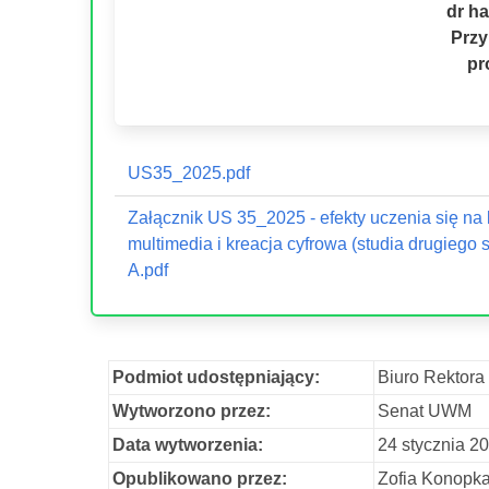
dr ha
Przy
pr
US35_2025.pdf
Załącznik US 35_2025 - efekty uczenia się na
multimedia i kreacja cyfrowa (studia drugiego st
A.pdf
Podmiot udostępniający:
Biuro Rektora
Wytworzono przez:
Senat UWM
Data wytworzenia:
24 stycznia 2
Opublikowano przez:
Zofia Konopk