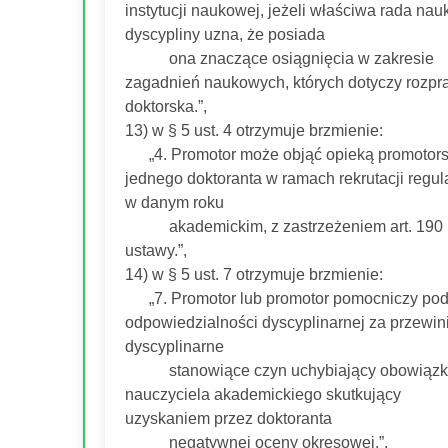
instytucji naukowej, jeżeli właściwa rada na
dyscypliny uzna, że posiada
ona znaczące osiągnięcia w zakresie
zagadnień naukowych, których dotyczy rozp
doktorska.”,
13) w § 5 ust. 4 otrzymuje brzmienie:
„4. Promotor może objąć opieką promotor
jednego doktoranta w ramach rekrutacji regul
w danym roku
akademickim, z zastrzeżeniem art. 190 u
ustawy.”,
14) w § 5 ust. 7 otrzymuje brzmienie:
„7. Promotor lub promotor pomocniczy pod
odpowiedzialności dyscyplinarnej za przewin
dyscyplinarne
stanowiące czyn uchybiający obowiąz
nauczyciela akademickiego skutkujący
uzyskaniem przez doktoranta
negatywnej oceny okresowej.”,