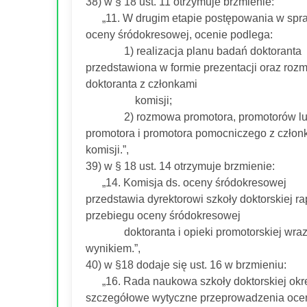
38) w § 18 ust. 11 otrzymuje brzmienie:
„11. W drugim etapie postępowania w spr
oceny śródokresowej, ocenie podlega:
1) realizacja planu badań doktoranta
przedstawiona w formie prezentacji oraz ro
doktoranta z członkami
komisji;
2) rozmowa promotora, promotorów l
promotora i promotora pomocniczego z człon
komisji.”,
39) w § 18 ust. 14 otrzymuje brzmienie:
„14. Komisja ds. oceny śródokresowej
przedstawia dyrektorowi szkoły doktorskiej ra
przebiegu oceny śródokresowej
doktoranta i opieki promotorskiej wraz 
wynikiem.”,
40) w §18 dodaje się ust. 16 w brzmieniu:
„16. Rada naukowa szkoły doktorskiej okr
szczegółowe wytyczne przeprowadzenia oce