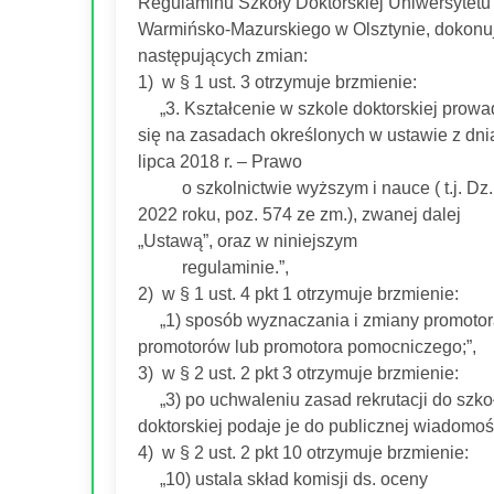
Regulaminu Szkoły Doktorskiej Uniwersytetu
Warmińsko-Mazurskiego w Olsztynie, dokonuj
następujących zmian:
1) w § 1 ust. 3 otrzymuje brzmienie:
„3. Kształcenie w szkole doktorskiej prowa
się na zasadach określonych w ustawie z dni
lipca 2018 r. – Prawo
o szkolnictwie wyższym i nauce ( t.j. Dz.
2022 roku, poz. 574 ze zm.), zwanej dalej
„Ustawą”, oraz w niniejszym
regulaminie.”,
2) w § 1 ust. 4 pkt 1 otrzymuje brzmienie:
„1) sposób wyznaczania i zmiany promotor
promotorów lub promotora pomocniczego;”,
3) w § 2 ust. 2 pkt 3 otrzymuje brzmienie:
„3) po uchwaleniu zasad rekrutacji do szko
doktorskiej podaje je do publicznej wiadomośc
4) w § 2 ust. 2 pkt 10 otrzymuje brzmienie:
„10) ustala skład komisji ds. oceny