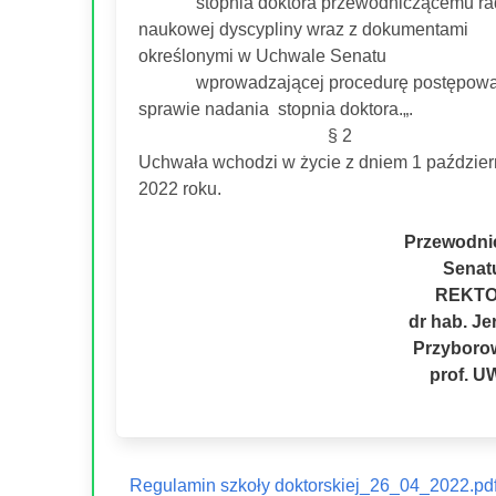
stopnia doktora przewodniczącemu ra
naukowej dyscypliny wraz z dokumentami
określonymi w Uchwale Senatu
wprowadzającej procedurę postępowa
sprawie nadania stopnia doktora.„.
§ 2
Uchwała wchodzi w życie z dniem 1 paździer
2022 roku.
Przewodni
Senat
REKT
dr hab. Je
Przyborow
prof. 
Regulamin szkoły doktorskiej_26_04_2022.pd