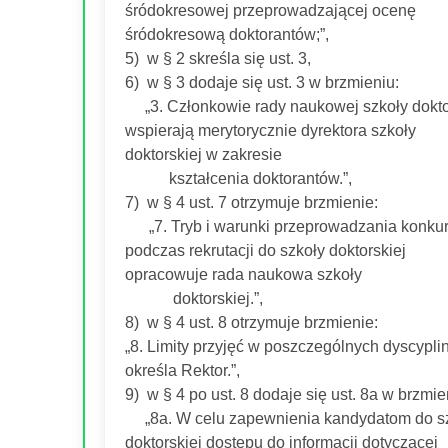
śródokresowej przeprowadzającej ocenę
śródokresową doktorantów;”,
5) w § 2 skreśla się ust. 3,
6) w § 3 dodaje się ust. 3 w brzmieniu:
„3. Członkowie rady naukowej szkoły dokto
wspierają merytorycznie dyrektora szkoły
doktorskiej w zakresie
kształcenia doktorantów.”,
7) w § 4 ust. 7 otrzymuje brzmienie:
„7. Tryb i warunki przeprowadzania konku
podczas rekrutacji do szkoły doktorskiej
opracowuje rada naukowa szkoły
doktorskiej.”,
8) w § 4 ust. 8 otrzymuje brzmienie:
„8. Limity przyjęć w poszczególnych dyscypli
określa Rektor.”,
9) w § 4 po ust. 8 dodaje się ust. 8a w brzmie
„8a. W celu zapewnienia kandydatom do s
doktorskiej dostępu do informacji dotyczącej