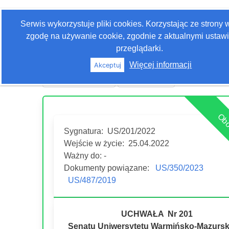
Zaloguj się
Serwis wykorzystuje pliki cookies. Korzystając ze strony
Szukaj
zgodę na używanie cookie, zgodnie z aktualnymi ustaw
przeglądarki.
Więcej informacji
Akceptuj
Historia edycji
Drukuj akt
Obo
Sygnatura:
US/201/2022
Wejście w życie:
25.04.2022
Ważny do: -
Dokumenty powiązane:
US/350/2023
US/487/2019
UCHWAŁA Nr 201
Senatu Uniwersytetu Warmińsko-Mazursk