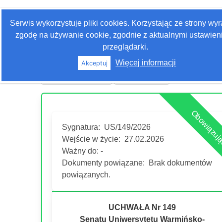
Zaloguj się
Serwis wykorzystuje pliki cookies. Korzystając ze strony wy
Szukaj
zgodę na używanie cookie, zgodnie z aktualnymi ustawien
przeglądarki.
Więcej informacji
Akceptuj
Historia edycji
Drukuj akt
Obowiązuj
Sygnatura:
US/149/2026
Wejście w życie:
27.02.2026
Ważny do: -
Dokumenty powiązane:
Brak dokumentów
powiązanych.
UCHWAŁA Nr 149
Senatu Uniwersytetu Warmińsko-