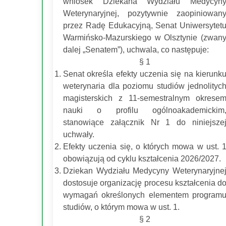
wniosek Dziekana Wydziału Medycyn
Weterynaryjnej, pozytywnie zaopiniowan
przez Radę Edukacyjną, Senat Uniwersytet
Warmińsko-Mazurskiego w Olsztynie (zwan
dalej „Senatem”), uchwala, co następuje:
§ 1
Senat określa efekty uczenia się na kierunk
weterynaria dla poziomu studiów jednolityc
magisterskich z 11-semestralnym okrese
nauki o profilu ogólnoakademickim
stanowiące załącznik Nr 1 do niniejsze
uchwały.
Efekty uczenia się, o których mowa w ust. 
obowiązują od cyklu kształcenia 2026/2027.
Dziekan Wydziału Medycyny Weterynaryjne
dostosuje organizację procesu kształcenia d
wymagań określonych elementem program
studiów, o którym mowa w ust. 1.
§ 2