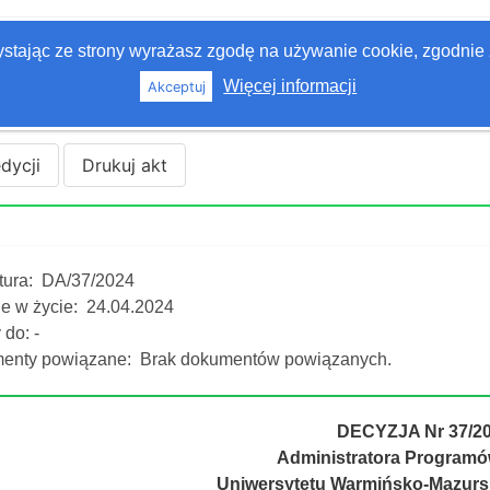
zystając ze strony wyrażasz zgodę na używanie cookie, zgodnie 
Więcej informacji
Akceptuj
edycji
Drukuj akt
tura:
DA/37/2024
e w życie:
24.04.2024
do: -
enty powiązane:
Brak dokumentów powiązanych.
DECYZJA Nr 37/2
Administratora Programó
Uniwersytetu Warmińsko-Mazursk