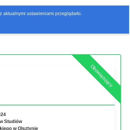
Zaloguj się
z aktualnymi ustawieniami przeglądarki.
Szukaj
Obowiązujący
024
w Studiów
iego w Olsztynie