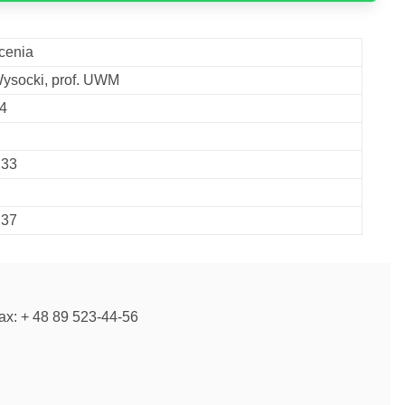
łcenia
Wysocki, prof. UWM
24
:33
:37
fax: + 48 89 523-44-56