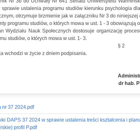
znik Nr 3b do Uchwały Nr 641 Senatu Uniwersytetu Warmińsko
 sprawie ustalenia programu studiów kierunku psychologia dla 
cznym, otrzymuje brzmienie jak w załączniku Nr 3 do niniejszej 
ty programu studiów, o których mowa w ust. 1 - 3 obowiązują o
an Wydziału Nauk Społecznych dostosuje organizację proces
mu studiów, o których mowa w ust. 1- 3.
§ 2
a wchodzi w życie z dniem podpisania.
Administ
dr hab. 
 nr 37 2024.pdf
iki DAPS 37 2024 w sprawie ustalenia treści kształcenia i planu
skie) profil P.pdf