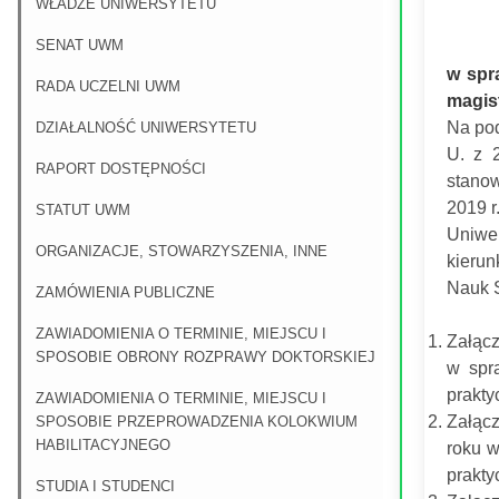
WŁADZE UNIWERSYTETU
SENAT UWM
w spr
RADA UCZELNI UWM
magis
Na pod
DZIAŁALNOŚĆ UNIWERSYTETU
U. z 
RAPORT DOSTĘPNOŚCI
stano
2019 r
STATUT UWM
Uniwer
ORGANIZACJE, STOWARZYSZENIA, INNE
kierun
Nauk S
ZAMÓWIENIA PUBLICZNE
ZAWIADOMIENIA O TERMINIE, MIEJSCU I
Załącz
SPOSOBIE OBRONY ROZPRAWY DOKTORSKIEJ
w spra
prakty
ZAWIADOMIENIA O TERMINIE, MIEJSCU I
Załąc
SPOSOBIE PRZEPROWADZENIA KOLOKWIUM
HABILITACYJNEGO
roku w
prakty
STUDIA I STUDENCI