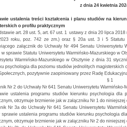
z dnia 24 kwietnia 20
awie ustalenia treści kształcenia i planu studiów na kier
terskich o profilu praktycznym
stawie art. 28 ust. 5, art. 67 ust. 1 ustawy z dnia 20 lipca 2018
2023 roku, poz. 742 ze zm.) oraz § 20a ust. 3 i 5 Statutu
wiącego załącznik do Uchwały Nr 494 Senatu Uniwersytetu W
. w sprawie Statutu Uniwersytetu Warmińsko-Mazurskiego w Ols
sytetu Warmińsko-Mazurskiego w Olsztynie z dnia 31 styczn
ku psychologia dla poziomu studiów jednolitych magisterskich 
połecznych, pozytywnie zaopiniowany przez Radę Edukacyjną, 
§ 1
nik Nr 2 do Uchwały Nr 641 Senatu Uniwersytetu Warmińsko-Ma
wie ustalenia programu studiów kierunku psychologia dla po
cznym, otrzymuje brzmienie jak w załączniku Nr 1 do niniejszej 
znik Nr 3a do Uchwały Nr 641 Senatu Uniwersytetu Warmińsko
 sprawie ustalenia programu studiów kierunku psychologia dla 
cznym, otrzymuje brzmienie jak w załączniku Nr 2 do niniejszej 