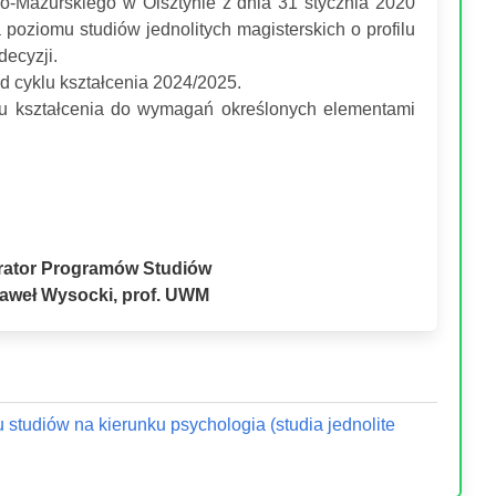
-Mazurskiego w Olsztynie z dnia 31 stycznia 2020
poziomu studiów jednolitych magisterskich o profilu
decyzji.
d cyklu kształcenia 2024/2025.
u kształcenia do wymagań określonych elementami
rator Programów Studiów
Paweł Wysocki, prof. UWM
 studiów na kierunku psychologia (studia jednolite