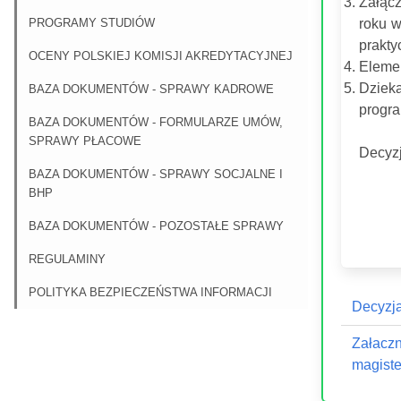
Załąc
PROGRAMY STUDIÓW
roku w
prakty
OCENY POLSKIEJ KOMISJI AKREDYTACYJNEJ
Elemen
Dziek
BAZA DOKUMENTÓW - SPRAWY KADROWE
progra
BAZA DOKUMENTÓW - FORMULARZE UMÓW,
SPRAWY PŁACOWE
Decyzj
BAZA DOKUMENTÓW - SPRAWY SOCJALNE I
BHP
BAZA DOKUMENTÓW - POZOSTAŁE SPRAWY
REGULAMINY
POLITYKA BEZPIECZEŃSTWA INFORMACJI
Decyzja
Załaczn
magister