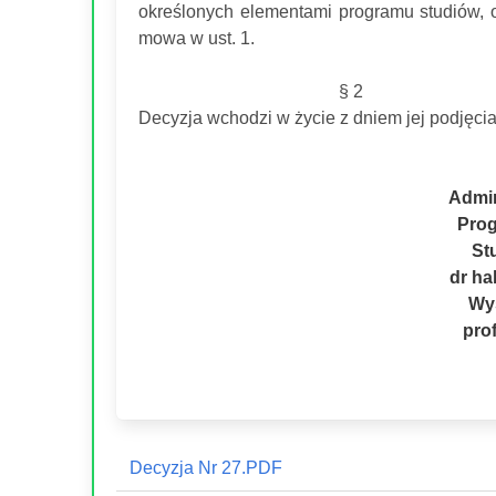
określonych elementami programu studiów, o
mowa w ust. 1.
§ 2
Decyzja wchodzi w życie z dniem jej podjęcia
Admin
Pro
St
dr ha
Wy
pro
Decyzja Nr 27.PDF