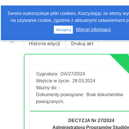
Zaloguj się
Serwis wykorzystuje pliki cookies. Korzystając ze strony w
Szukaj
na używanie cookie, zgodnie z aktualnymi ustawieniami p
Więcej informacji
Akceptuj
Historia edycji
Drukuj akt
Sygnatura:
DA/27/2024
Wejście w życie:
28.03.2024
Ważny do: -
Dokumenty powiązane:
Brak dokumentów
powiązanych.
DECYZJA Nr 27/2024
Administratora Programów Studió