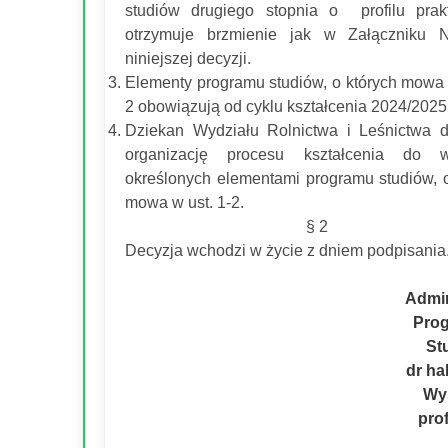
studiów drugiego stopnia o profilu prak
otrzymuje brzmienie jak w Załączniku 
niniejszej decyzji.
Elementy programu studiów, o których mowa 
2 obowiązują od cyklu kształcenia 2024/2025
Dziekan Wydziału Rolnictwa i Leśnictwa d
organizację procesu kształcenia do 
określonych elementami programu studiów, o
mowa w ust. 1-2.
§ 2
Decyzja wchodzi w życie z dniem podpisania
Admin
Pro
St
dr ha
Wy
pro