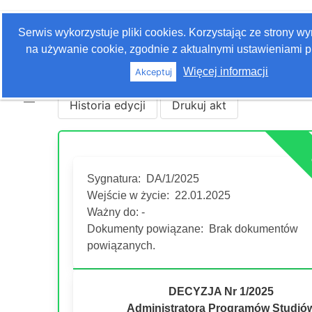
Zaloguj się
Serwis wykorzystuje pliki cookies. Korzystając ze strony w
Szukaj
na używanie cookie, zgodnie z aktualnymi ustawieniami p
Więcej informacji
Akceptuj
Historia edycji
Drukuj akt
Sygnatura:
DA/1/2025
Wejście w życie:
22.01.2025
Ważny do: -
Dokumenty powiązane:
Brak dokumentów
powiązanych.
DECYZJA Nr 1/2025
Administratora Programów Studió