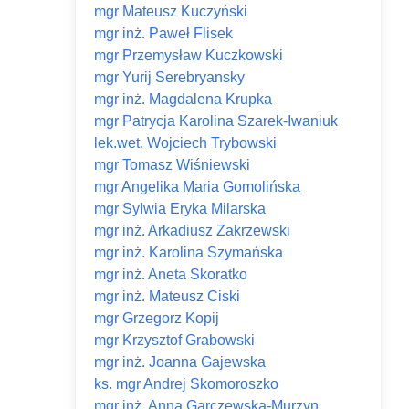
mgr Mateusz Kuczyński
mgr inż. Paweł Flisek
mgr Przemysław Kuczkowski
mgr Yurij Serebryansky
mgr inż. Magdalena Krupka
mgr Patrycja Karolina Szarek-Iwaniuk
lek.wet. Wojciech Trybowski
mgr Tomasz Wiśniewski
mgr Angelika Maria Gomolińska
mgr Sylwia Eryka Milarska
mgr inż. Arkadiusz Zakrzewski
mgr inż. Karolina Szymańska
mgr inż. Aneta Skoratko
mgr inż. Mateusz Ciski
mgr Grzegorz Kopij
mgr Krzysztof Grabowski
mgr inż. Joanna Gajewska
ks. mgr Andrej Skomoroszko
mgr inż. Anna Garczewska-Murzyn