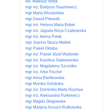
lek. Mateusz Wityk
mgr inż. Bartyosz Naumowicz
mgr Marta Wiszpolska
mgr Dawid Pilewski
mgr inż. Helena Maria Bober
mgr inż. Jagoda Alicja Czajkowska
mgr inż. Iwona Polak
mgr Joanna Skuza-Mallek
mgr Paweł Oktaba
mgr inż. Paweł Józef Wydorski
mgr inż. Karolina Stałanowska
mgr inż. Magdalena Szczotko
mgr inż. Artur Fischer
mgr Anna Bieńkowska
mgr Monika Golubska
mgr inż. Dominika Marta Rozmus
mgr inż. Aleksandra Purkiewicz
mgr Magda Głogowska
mgr Martyna Arciuch-Rutkowska