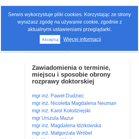
Zaloguj się
Serwis wykorzystuje pliki cookies. Korzystając ze strony
Szukaj
wyrażasz zgodę na używanie cookie, zgodnie z
aktualnymi ustawieniami przeglądarki.
Więcej informacji
Akceptuj
Historia edycji
Zawiadomienia o terminie,
miejscu i sposobie obrony
rozprawy doktorskiej
mgr inż. Paweł Dudziec
mgr inż. Nicoletta Magdalena Neuman
mgr inż. Karol Kołodziejski
mgr Urszula Mazur
mgr inż. Magdalena Idzikowska
mgr inż. Małgorzata Wróbel