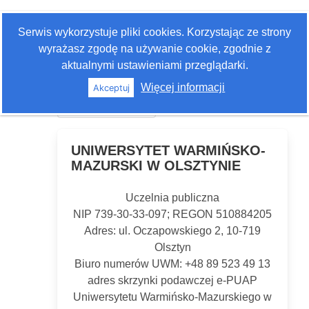
Zaloguj się
Serwis wykorzystuje pliki cookies. Korzystając ze strony
Szukaj
wyrażasz zgodę na używanie cookie, zgodnie z
aktualnymi ustawieniami przeglądarki.
Więcej informacji
Akceptuj
Historia edycji
UNIWERSYTET WARMIŃSKO-
MAZURSKI W OLSZTYNIE
Uczelnia publiczna
NIP 739-30-33-097; REGON 510884205
Adres: ul. Oczapowskiego 2, 10-719
Olsztyn
Biuro numerów UWM: +48 89 523 49 13
adres skrzynki podawczej e-PUAP
Uniwersytetu Warmińsko-Mazurskiego w