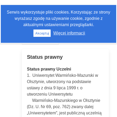
Zaloguj się
Serwis wykorzystuje pliki cookies. Korzystając ze strony
Szukaj
wyrażasz zgodę na używanie cookie, zgodnie z
aktualnymi ustawieniami przeglądarki.
Więcej informacji
Akceptuj
Historia edycji
Status prawny
Status prawny Uczelni
1. Uniwersytet Warmińsko-Mazurski w
Olsztynie, utworzony na podstawie
ustawy z dnia 9 lipca 1999 r. o
utworzeniu Uniwersytetu
Warmińsko-Mazurskiego w Olsztynie
(Dz. U. Nr 69, poz. 762) zwany dalej
„Uniwersytetem”, jest publiczną uczelnią