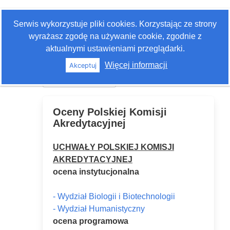
Zaloguj się
Serwis wykorzystuje pliki cookies. Korzystając ze strony
Szukaj
wyrażasz zgodę na używanie cookie, zgodnie z
aktualnymi ustawieniami przeglądarki.
Więcej informacji
Akceptuj
Historia edycji
Oceny Polskiej Komisji
Akredytacyjnej
UCHWAŁY POLSKIEJ KOMISJI
AKREDYTACYJNEJ
ocena instytucjonalna
- Wydział Biologii i Biotechnologii
- Wydział Humanistyczny
ocena programowa