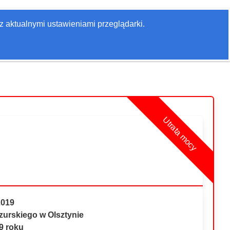
Zaloguj się
z aktualnymi ustawieniami przeglądarki.
Szukaj
Utrata mocy
2019
urskiego w Olsztynie
19 roku