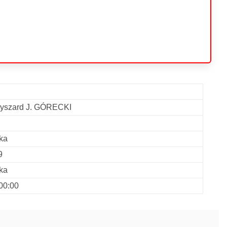
 Ryszard J. GÓRECKI
ka
9
ka
00:00