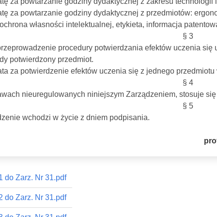
atę za powtarzanie godziny dydaktycznej z zakresu technologii i
atę za powtarzanie godziny dydaktycznej z przedmiotów: ergono
 ochrona własności intelektualnej, etykieta, informacja patentow
§ 3
przeprowadzenie procedury potwierdzania efektów uczenia się 
dy potwierdzony przedmiot.
ata za potwierdzenie efektów uczenia się z jednego przedmiotu 
§ 4
wach nieuregulowanych niniejszym Zarządzeniem, stosuje się
§ 5
zenie wchodzi w życie z dniem podpisania.
pro
1 do Zarz. Nr 31.pdf
2 do Zarz. Nr 31.pdf