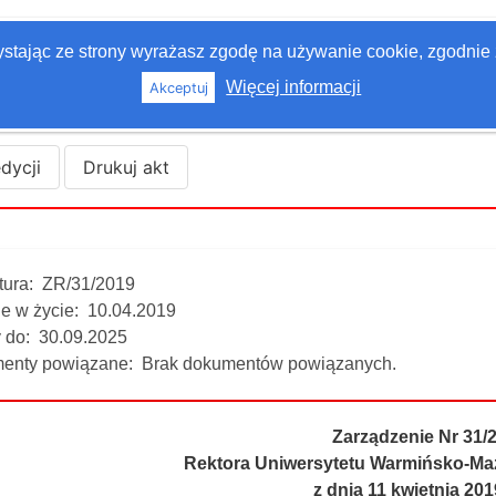
zystając ze strony wyrażasz zgodę na używanie cookie, zgodnie 
Więcej informacji
Akceptuj
edycji
Drukuj akt
tura:
ZR/31/2019
e w życie:
10.04.2019
 do:
30.09.2025
enty powiązane:
Brak dokumentów powiązanych.
Zarządzenie Nr 31/
Rektora Uniwersytetu Warmińsko-Maz
z dnia 11 kwietnia 20