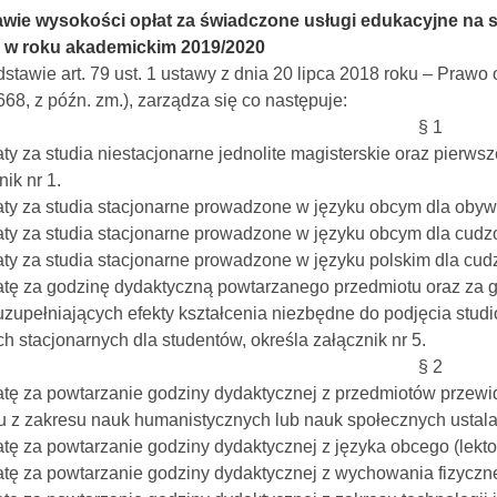
awie wysokości opłat za świadczone usługi edukacyjne na
 w roku akademickim 2019/2020
stawie art. 79 ust. 1 ustawy z dnia 20 lipca 2018 roku – Prawo 
668, z późn. zm.), zarządza się co następuje:
§ 1
aty za studia niestacjonarne jednolite magisterskie oraz pierws
nik nr 1.
aty za studia stacjonarne prowadzone w języku obcym dla obywat
aty za studia stacjonarne prowadzone w języku obcym dla cudz
aty za studia stacjonarne prowadzone w języku polskim dla cud
atę za godzinę dydaktyczną powtarzanego przedmiotu oraz za g
uzupełniających efekty kształcenia niezbędne do podjęcia stud
ch stacjonarnych dla studentów, określa załącznik nr 5.
§ 2
atę za powtarzanie godziny dydaktycznej z przedmiotów przewi
 z zakresu nauk humanistycznych lub nauk społecznych ustala 
atę za powtarzanie godziny dydaktycznej z języka obcego (lektor
atę za powtarzanie godziny dydaktycznej z wychowania fizyczne