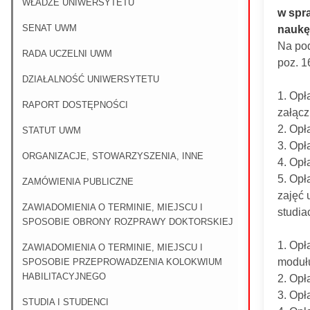
WŁADZE UNIWERSYTETU
w spr
SENAT UWM
naukę
Na pod
RADA UCZELNI UWM
poz. 1
DZIAŁALNOŚĆ UNIWERSYTETU
1. Opł
RAPORT DOSTĘPNOŚCI
załącz
2. Opł
STATUT UWM
3. Opł
ORGANIZACJE, STOWARZYSZENIA, INNE
4. Opł
5. Opł
ZAMÓWIENIA PUBLICZNE
zajęć 
ZAWIADOMIENIA O TERMINIE, MIEJSCU I
studia
SPOSOBIE OBRONY ROZPRAWY DOKTORSKIEJ
1. Opł
ZAWIADOMIENIA O TERMINIE, MIEJSCU I
modułu
SPOSOBIE PRZEPROWADZENIA KOLOKWIUM
HABILITACYJNEGO
2. Opł
3. Opł
STUDIA I STUDENCI