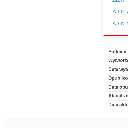
Zał. Nr 
Zał. Nr 
Zał. Nr 
Podmiot 
Wytworzo
Data wyt
Opubliko
Data opu
Aktualiz
Data aktu