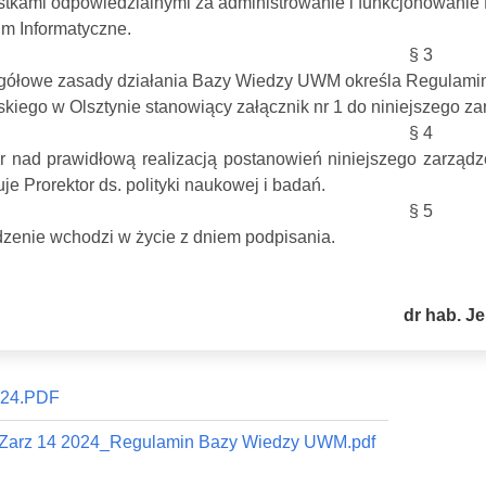
tkami odpowiedzialnymi za administrowanie i funkcjonowanie
m Informatyczne.
§ 3
gółowe zasady działania Bazy Wiedzy UWM określa Regulamin
kiego w Olsztynie stanowiący załącznik nr 1 do niniejszego z
§ 4
r nad prawidłową realizacją postanowień niniejszego zarzą
je Prorektor ds. polityki naukowej i badań.
§ 5
zenie wchodzi w życie z dniem podpisania.
dr hab. J
24.PDF
o Zarz 14 2024_Regulamin Bazy Wiedzy UWM.pdf