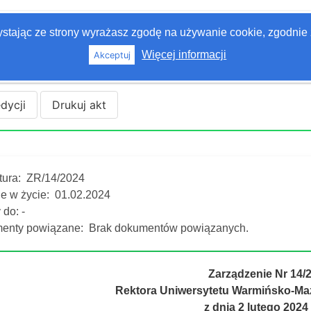
zystając ze strony wyrażasz zgodę na używanie cookie, zgodnie 
Więcej informacji
Akceptuj
edycji
Drukuj akt
tura:
ZR/14/2024
e w życie:
01.02.2024
do: -
enty powiązane:
Brak dokumentów powiązanych.
Zarządzenie Nr 14/
Rektora Uniwersytetu Warmińsko-Maz
z dnia 2 lutego 2024