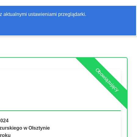
Zaloguj się
z aktualnymi ustawieniami przeglądarki.
Szukaj
Obowiązujący
2024
urskiego w Olsztynie
 roku