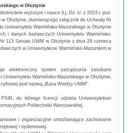
urskiego w Olsztynie
kolnictwie wyższym i nauce (t.j. Dz. U. z 2023 r. poz.
o w Olsztynie, stanowiącego załącznik do Uchwały Nr
utu Uniwersytetu Warmińsko-Mazurskiego w Olsztynie
owych i danych badawczych Uniwersytetu Warmińsko-
 Nr 113 Senatu UWM w Olsztynie z dnia 29 czerwca
h badawczych w Uniwersytecie Warmińsko-Mazurskim w
je elektroniczny system zarządzania zasobami
i Uniwersytetu Warmińsko-Mazurskiego w Olsztynie,
eni cyfrowej pod nazwą „Baza Wiedzy UWM”.
IR, do którego licencji udziela Uniwersytetowi
formacyjnych Politechniki Warszawskiej.
nansowe i organizacyjne umożliwiające zachowanie
rzętowej i systemowej.