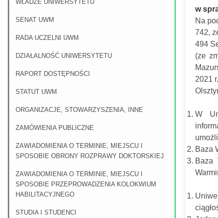
WŁADZE UNIWERSYTETU
w spr
SENAT UWM
Na pod
742, z
RADA UCZELNI UWM
494 Se
(ze zm
DZIAŁALNOŚĆ UNIWERSYTETU
Mazur
RAPORT DOSTĘPNOŚCI
2021 r
Olszty
STATUT UWM
ORGANIZACJE, STOWARZYSZENIA, INNE
W Uni
inform
ZAMÓWIENIA PUBLICZNE
umożli
ZAWIADOMIENIA O TERMINIE, MIEJSCU I
Baza 
SPOSOBIE OBRONY ROZPRAWY DOKTORSKIEJ
Baza 
Warmiń
ZAWIADOMIENIA O TERMINIE, MIEJSCU I
SPOSOBIE PRZEPROWADZENIA KOLOKWIUM
HABILITACYJNEGO
Uniwe
ciągło
STUDIA I STUDENCI