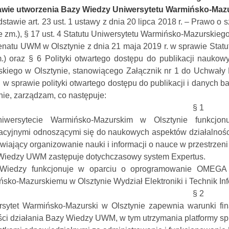
awie utworzenia Bazy Wiedzy Uniwersytetu Warmińsko-Maz
stawie art. 23 ust. 1 ustawy z dnia 20 lipca 2018 r. – Prawo o sz
e zm.), § 17 ust. 4 Statutu Uniwersytetu Warmińsko-Mazurskieg
natu UWM w Olsztynie z dnia 21 maja 2019 r. w sprawie Stat
.) oraz § 6 Polityki otwartego dostępu do publikacji nauk
skiego w Olsztynie, stanowiącego Załącznik nr 1 do Uchwały
. w sprawie polityki otwartego dostępu do publikacji i danyc
nie, zarządzam, co następuje:
§ 1
wersytecie Warmińsko-Mazurskim w Olsztynie funkcjonu
acyjnymi odnoszącymi się do naukowych aspektów działalnośc
wiający organizowanie nauki i informacji o nauce w przestrz
Wiedzy UWM zastępuje dotychczasowy system Expertus.
Wiedzy funkcjonuje w oparciu o oprogramowanie OMEGA PS
sko-Mazurskiemu w Olsztynie Wydział Elektroniki i Technik In
§ 2
rsytet Warmińsko-Mazurski w Olsztynie zapewnia warunki fi
ści działania Bazy Wiedzy UWM, w tym utrzymania platformy sp