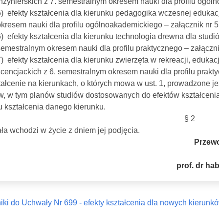
inżynierskich z 7. semestralnym okresem nauki dla profilu ogól
5) efekty kształcenia dla kierunku pedagogika wczesnej edukacj
okresem nauki dla profilu ogólnoakademickiego – załącznik nr 5
6) efekty kształcenia dla kierunku technologia drewna dla studió
semestralnym okresem nauki dla profilu praktycznego – załączni
) efekty kształcenia dla kierunku zwierzęta w rekreacji, edukacj
licencjackich z 6. semestralnym okresem nauki dla profilu prakty
tałcenie na kierunkach, o których mowa w ust. 1, prowadzone 
w, w tym planów studiów dostosowanych do efektów kształceni
ilu kształcenia danego kierunku.
§ 2
a wchodzi w życie z dniem jej podjęcia.
Przew
prof. dr h
iki do Uchwały Nr 699 - efekty kształcenia dla nowych kierunkó