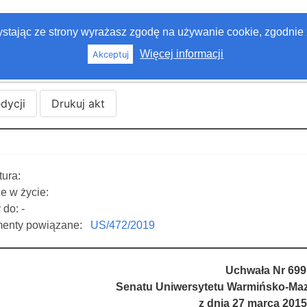
zystając ze strony wyrażasz zgodę na używanie cookie, zgodnie 
Więcej informacji
Akceptuj
edycji
Drukuj akt
ura:
e w życie:
do: -
enty powiązane:
US/472/2019
Uchwała Nr 699
Senatu Uniwersytetu Warmińsko-Maz
z dnia 27 marca 2015