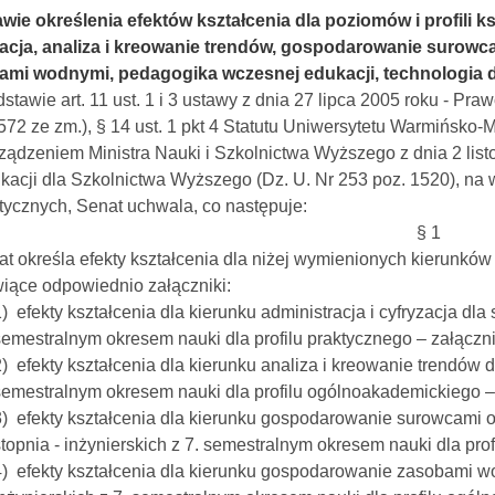
wie określenia efektów kształcenia dla poziomów i profili ks
zacja, analiza i kreowanie trendów, gospodarowanie surow
mi wodnymi, pedagogika wczesnej edukacji, technologia drew
stawie art. 11 ust. 1 i 3 ustawy z dnia 27 lipca 2005 roku - Praw
572 ze zm.), § 14 ust. 1 pkt 4 Statutu Uniwersytetu Warmińsko-
ządzeniem Ministra Nauki i Szkolnictwa Wyższego z dnia 2 li
ikacji dla Szkolnictwa Wyższego (Dz. U. Nr 253 poz. 1520), na 
ycznych, Senat uchwala, co następuje:
§ 1
at określa efekty kształcenia dla niżej wymienionych kierunków 
iące odpowiednio załączniki:
) efekty kształcenia dla kierunku administracja i cyfryzacja dla
semestralnym okresem nauki dla profilu praktycznego – załączni
2) efekty kształcenia dla kierunku analiza i kreowanie trendów d
semestralnym okresem nauki dla profilu ogólnoakademickiego – 
3) efekty kształcenia dla kierunku gospodarowanie surowcami 
stopnia - inżynierskich z 7. semestralnym okresem nauki dla pro
4) efekty kształcenia dla kierunku gospodarowanie zasobami w