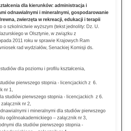
ztałcenia dla kierunków: administracja i
cami odnawialnymi i mineralnymi, gospodarowanie
na, zwierzęta w rekreacji, edukacji i terapii
o o szkolnictwie wyższym (tekst jednolity: Dz. U.
Mazurskiego w Olsztynie, w związku z
stopada 2011 roku w sprawie Krajowych Ram
wniosek rad wydziałów, Senackiej Komisji ds.
studiów dla poziomu i profilu kształcenia,
 studiów pierwszego stopnia - licencjackich z 6.
k nr 1,
la studiów pierwszego stopnia - licencjackich z 6.
załącznik nr 2,
odnawialnymi i mineralnymi dla studiów pierwszego
filu ogólnoakademickiego – załącznik nr 3,
odnymi dla studiów pierwszego stopnia -