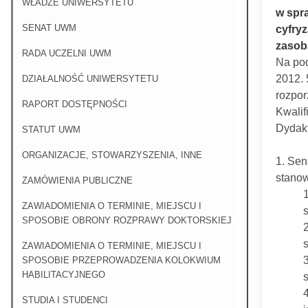
WŁADZE UNIWERSYTETU
w spra
SENAT UWM
cyfry
zasoba
RADA UCZELNI UWM
Na pod
2012. 
DZIAŁALNOŚĆ UNIWERSYTETU
rozpor
RAPORT DOSTĘPNOŚCI
Kwalif
Dydakt
STATUT UWM
ORGANIZACJE, STOWARZYSZENIA, INNE
1. Sen
stanow
ZAMÓWIENIA PUBLICZNE
1
ZAWIADOMIENIA O TERMINIE, MIEJSCU I
SPOSOBIE OBRONY ROZPRAWY DOKTORSKIEJ
ZAWIADOMIENIA O TERMINIE, MIEJSCU I
SPOSOBIE PRZEPROWADZENIA KOLOKWIUM
HABILITACYJNEGO
STUDIA I STUDENCI