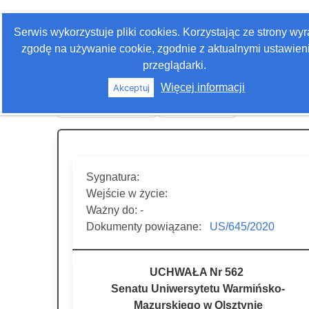
Zaloguj się
Serwis wykorzystuje pliki cookies. Korzystając ze strony wy
Szukaj
zgodę na używanie cookie, zgodnie z aktualnymi ustawien
przeglądarki.
Więcej informacji
Akceptuj
Historia edycji
Drukuj akt
Sygnatura:
Wejście w życie:
Ważny do: -
Dokumenty powiązane:
US/645/2020
UCHWAŁA Nr 562
Senatu Uniwersytetu Warmińsko-
Mazurskiego w Olsztynie