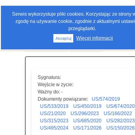
Zaloguj się
Serwis wykorzystuje pliki cookies. Korzystając ze strony
Szukaj
zgodę na używanie cookie, zgodnie z aktualnymi ustaw
przeglądarki.
Więcej informacji
Akceptuj
Historia edycji
Drukuj akt
Sygnatura:
Wejście w życie:
Ważny do: -
Dokumenty powiązane:
US/574/2019
US/533/2019
US/450/2019
US/674/2020
US/21/2020
US/296/2023
US/166/2022
US/315/2023
US/685/2020
US/282/2023
US/495/2024
US/171/2026
US/150/2026