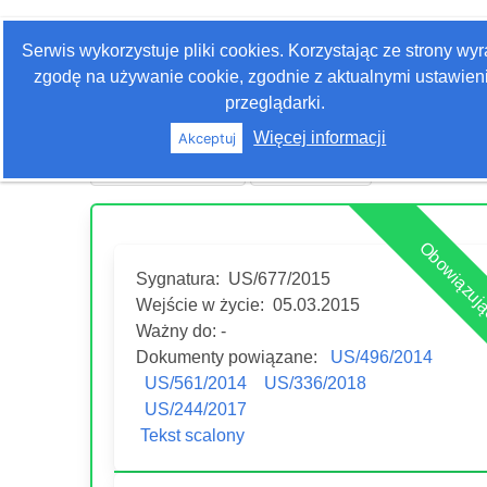
Zaloguj się
Serwis wykorzystuje pliki cookies. Korzystając ze strony wy
Szukaj
zgodę na używanie cookie, zgodnie z aktualnymi ustawien
przeglądarki.
Więcej informacji
Akceptuj
Historia edycji
Drukuj akt
Obowiązuj
Sygnatura:
US/677/2015
Wejście w życie:
05.03.2015
Ważny do: -
Dokumenty powiązane:
US/496/2014
US/561/2014
US/336/2018
US/244/2017
Tekst scalony