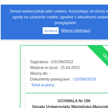
Zaloguj się
Serwis wykorzystuje pliki cookies. Korzystając ze strony
Szukaj
zgodę na używanie cookie, zgodnie z aktualnymi ustaw
przeglądarki.
Więcej informacji
Akceptuj
Historia edycji
Drukuj akt
Obo
Sygnatura:
US/196/2022
Wejście w życie:
25.04.2022
Ważny do: -
Dokumenty powiązane:
US/568/2019
Tekst scalony
UCHWAŁA Nr 196
Senatu Uniwersytetu Warmińsko-Mazursk