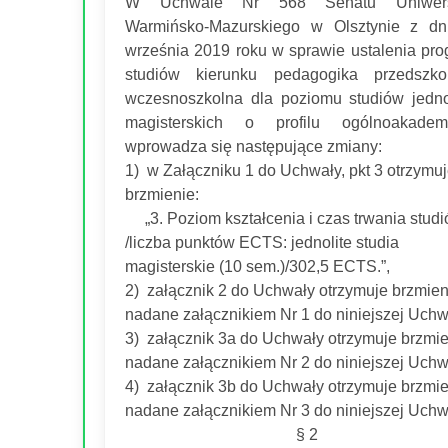
W Uchwale Nr 568 Senatu Uniwers
Warmińsko-Mazurskiego w Olsztynie z dn
września 2019 roku w sprawie ustalenia pr
studiów kierunku pedagogika przedszko
wczesnoszkolna dla poziomu studiów jedno
magisterskich o profilu ogólnoakademi
wprowadza się następujące zmiany:
1) w Załączniku 1 do Uchwały, pkt 3 otrzymu
brzmienie:
„3. Poziom kształcenia i czas trwania stud
/liczba punktów ECTS: jednolite studia
magisterskie (10 sem.)/302,5 ECTS.”,
2) załącznik 2 do Uchwały otrzymuje brzmien
nadane załącznikiem Nr 1 do niniejszej Uchw
3) załącznik 3a do Uchwały otrzymuje brzmi
nadane załącznikiem Nr 2 do niniejszej Uchw
4) załącznik 3b do Uchwały otrzymuje brzmi
nadane załącznikiem Nr 3 do niniejszej Uchw
§ 2