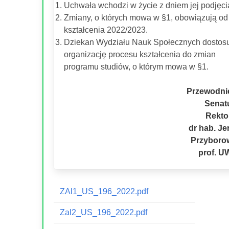
Uchwała wchodzi w życie z dniem jej podjęci
Zmiany, o których mowa w §1, obowiązują od
kształcenia 2022/2023.
Dziekan Wydziału Nauk Społecznych dostos
organizację procesu kształcenia do zmian
programu studiów, o którym mowa w §1.
Przewodni
Senat
Rekto
dr hab. Je
Przyborow
prof. 
ZAl1_US_196_2022.pdf
Zal2_US_196_2022.pdf